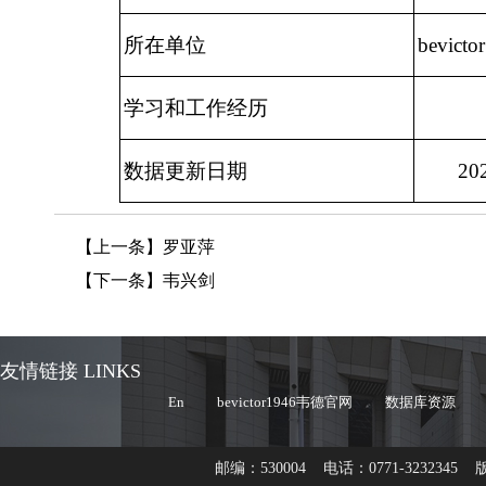
所在单位
bevic
学习和工作经历
数据更新日期
20
【上一条】
罗亚萍
【下一条】
韦兴剑
友情链接 LINKS
En
bevictor1946韦德官网
数据库资源
邮编：530004 电话：0771-32323