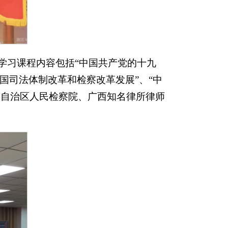
学习课程内容包括“中国共产党的十九
国司法体制改革和检察改革发展”、“中
西壮族自治区人民检察院、广西知名律所律师