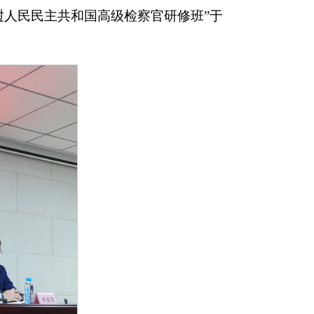
-老挝人民民主共和国高级检察官研修班”于