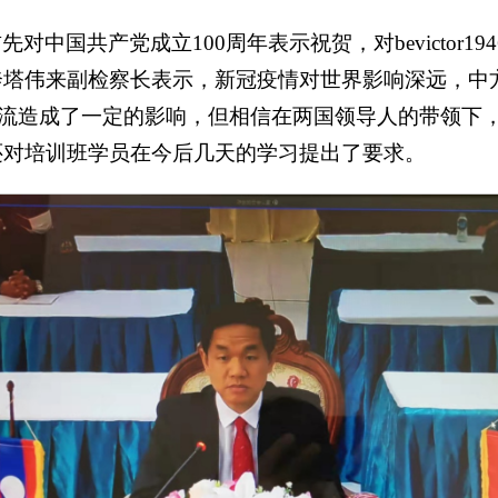
对中国共产党成立100周年表示祝贺，对bevictor
奔塔伟来副检察长表示，新冠疫情对世界影响深远，中
流造成了一定的影响，但相信在两国领导人的带领下
还对培训班学员在今后几天的学习提出了要求。