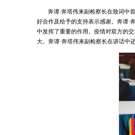
奔谭·奔塔伟来副检察长在致词中首先
好合作及给予的支持表示感谢。奔谭·
中发挥了重要的作用。疫情对双方的交
大。奔谭·奔塔伟来副检察长在讲话中