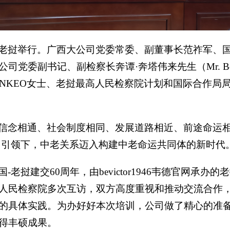
老挝举行。广西大公司党委常委、副董事长范祚军、
委副书记、副检察长奔谭·奔塔伟来先生（Mr. Bount
OUNKEO女士、老挝最高人民检察院计划和国际合作局局长Kh
信念相通、社会制度相同、发展道路相近、前途命运
同引领下，中老关系迈入构建中老命运共同体的新时代
老挝建交60周年，由bevictor1946韦德官网承
人民检察院多次互访，双方高度重视和推动交流合作
的具体实践。为办好好本次培训，公司做了精心的准
得丰硕成果。