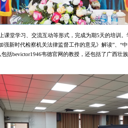
上课堂学习、交流互动等形式，完成为期5天的培训。
加强新时代检察机关法律监督工作的意见》解读”、“中
括bevictor1946韦德官网的教授，还包括了广