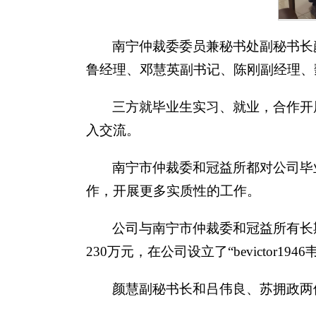
南宁仲裁委委员兼秘书处副秘书长
鲁经理、邓慧英副书记、陈刚副经理、
三方就毕业生实习、就业，合作开展学
入交流。
南宁市仲裁委和冠益所都对公司毕
作，开展更多实质性的工作。
公司与南宁市仲裁委和冠益所有长
230万元，在公司设立了“bevictor19
颜慧副秘书长和吕伟良、苏拥政两