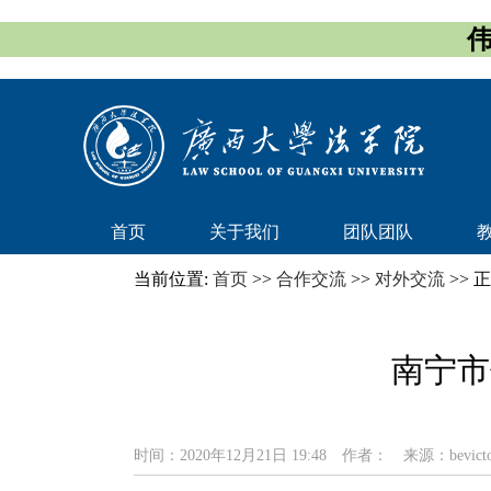
伟
首页
关于我们
团队团队
当前位置:
首页
>>
合作交流
>>
对外交流
>> 
南宁市
时间：2020年12月21日 19:48
作者：
来源：bevic