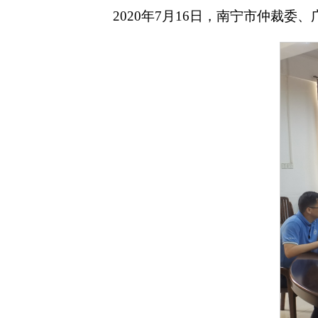
2020年7月16日，南宁市仲裁