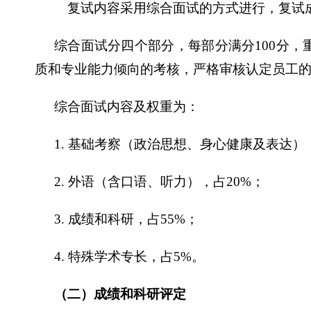
复试内容采用综合面试的方式进行，复试
综合面试分四个部分，每部分满分
100
分，
质和专业能力倾向的考核，严格审核认定员工
综合面试内容及权重为：
1.
基础考察（政治思想、身心健康及表达）
2.
外语（含口语、听力），占
20%
；
3.
成绩和科研，占
55%
；
4.
特殊学术专长，占
5%
。
（二）成绩和科研评定