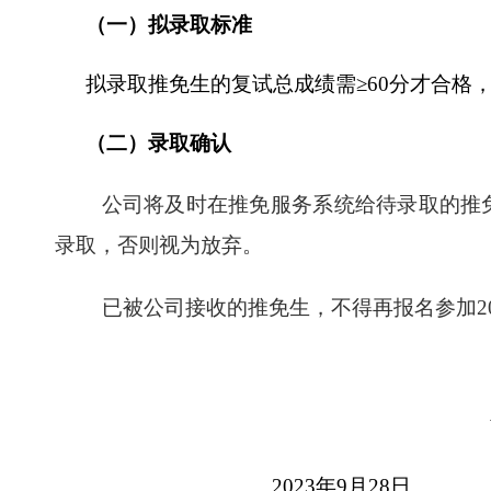
（一）拟录取标准
拟录取推免生的复试总成绩需
≥60
分才合格
（二）录取确认
公司将及时在推免服务系统给待录取的推
录取，否则视为放弃。
已被公司接收的推免生，不得再报名参加
2
2023
年
9
月
28
日