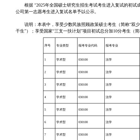
根据 “2025年全国硕士研究生招生考试考生进入复试的初试成
公司第一志愿考生进入复试名单予以公示。
说明：本表中，享受少数民族照顾政策硕士考生（简称“双少生
干生”）；享受国家“三支一扶计划”项目初试总分加10分考生（简
序号
专业类型
报考专业
代码
报考专业
1
学术型
030100
法学
2
学术型
030100
法学
3
学术型
030100
法学
4
学术型
030100
法学
5
学术型
030100
法学
6
学术型
030100
法学
7
学术型
030100
法学