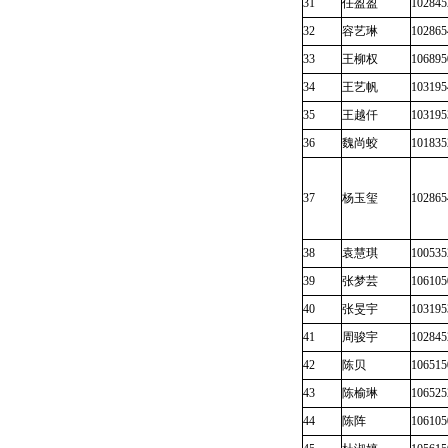
31
任盈盈
102845
32
容艺琳
102865
33
王柳权
106895
34
王艺帆
103195
35
王越仟
103195
36
魏尚蛟
101835
37
杨玉玺
102865
38
袁慧琪
100535
39
张梦芸
106105
40
张旻宇
103195
41
周骏宇
102845
42
陈贝
106515
43
陈榆琳
106525
44
陈阵
106105