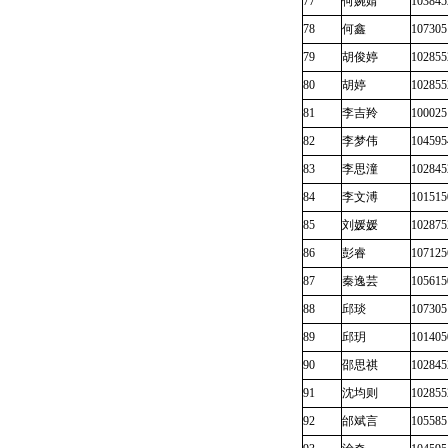
77
何婉婧
103845
78
何鑫
107305
79
胡俊婷
102855
80
胡婷
102855
81
李吉羚
100025
82
李梦伟
104595
83
李思潼
102845
84
李文溥
101515
85
刘媛媛
102875
86
彭睿
107125
87
秦逸芸
105615
88
邱琰
107305
89
邱玥
101405
90
邵思祺
102845
91
沈均则
102855
92
邰斌言
105585