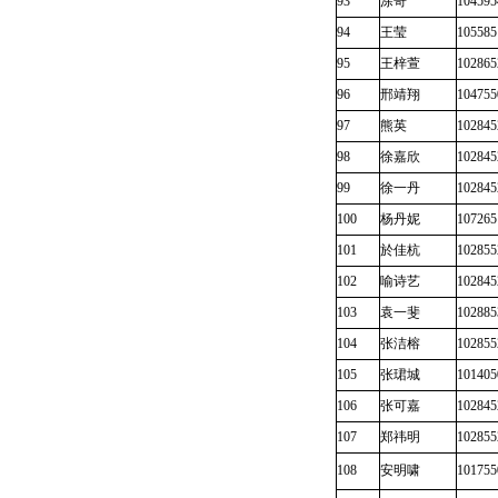
93
涂奇
104595
94
王莹
105585
95
王梓萱
102865
96
邢靖翔
104755
97
熊英
102845
98
徐嘉欣
102845
99
徐一丹
102845
100
杨丹妮
107265
101
於佳杭
102855
102
喻诗艺
102845
103
袁一斐
102885
104
张洁榕
102855
105
张珺城
101405
106
张可嘉
102845
107
郑祎明
102855
108
安明啸
101755