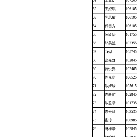
61
王文妍
107265
62
王娅琪
106105
63
吴思敏
106105
64
肖雲方
106105
65
薛欣怡
101755
66
邹美兰
103355
67
白烨
105745
68
曹嘉舒
102845
69
曾悦姿
102465
70
陈嘉琪
106525
71
陈婧瑜
105615
72
陈毅苗
102845
73
陈盈霏
101735
74
陈云旋
103535
75
崔玲
106985
76
冯梓豪
102845