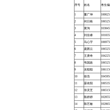
序号
姓名
考生编
1
董广坤
100025
2
何日栋
106525
3
黄洵
103845
4
刘佳睿
101835
5
马心宇
106975
6
庞茜云
106525
7
王庚奇
104225
8
韦国政
106525
9
吴聪聪
106115
10
徐浩
104595
11
晏依阳
100535
12
张灵芝
106515
13
陈婷婷
102855
14
陈艺敏
102865