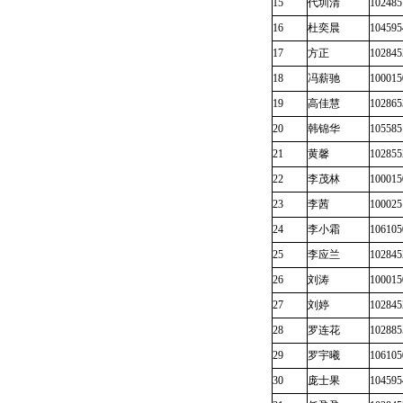
15
代圳清
102485
16
杜奕晨
104595
17
方正
102845
18
冯薪驰
100015
19
高佳慧
102865
20
韩锦华
105585
21
黄馨
102855
22
李茂林
100015
23
李茜
100025
24
李小霜
106105
25
李应兰
102845
26
刘涛
100015
27
刘婷
102845
28
罗连花
102885
29
罗宇曦
106105
30
庞士果
104595