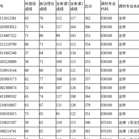
外国语
政治理论
业务课1
业务课2
调剂专业
号
总分
调剂专业名
成绩
成绩
成绩
成绩
代码
112012381
63
70
112
117
362
030100
法学
203093012
71
74
117
104
366
030100
法学
214407222
71
80
99
103
353
030100
法学
212219790
60
71
111
112
354
030100
法学
611602346
37
64
128
134
363
030100
法学
203220089
58
71
109
115
353
030100
法学
510914144
60
60
110
121
351
030100
法学
203093173
62
77
108
110
357
030100
法学
002300074
52
69
107
126
354
030100
法学
411090102
65
74
117
108
364
030100
法学
210010607
63
67
121
128
379
030100
法学
030105015
73
65
91
122
351
030100
法学
210021507
59
62
110
115
346
035101
法律（非法
360214741
69
65
107
120
361
035101
法律（非法