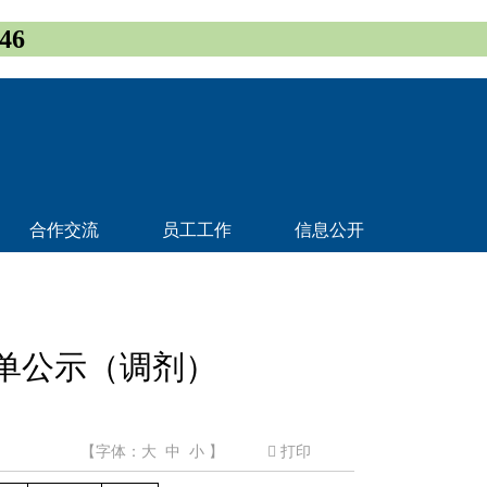
46
合作交流
员工工作
信息公开
试名单公示（调剂）
【字体：
大
中
小
】
打印