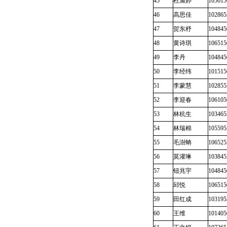
45
杜淑婷
105615
46
高思佳
102865
47
贺东杼
104845
48
黄诗琪
106515
49
李丹
104845
50
李经纬
101515
51
李蒙慧
102855
52
李迎春
106105
53
林杭生
103465
54
林瑞棉
105595
55
毛澍蚺
106525
56
莫灌琳
103845
57
钮兆宇
104845
58
邱悦
106515
59
田红成
103195
60
王维
101405